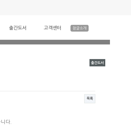
출간도서
고객센터
참글소개
>
출간도서
어 드립니다!
목록
니다.