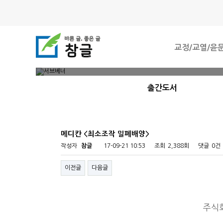
교정/교열/윤
출판서비스
>
출간도서
소중한 원고
메디칸 <최소조작 밀폐배양>
작성자
참글
17-09-21 10:53
조회
2,388회
댓글
0건
이전글
다음글
주식