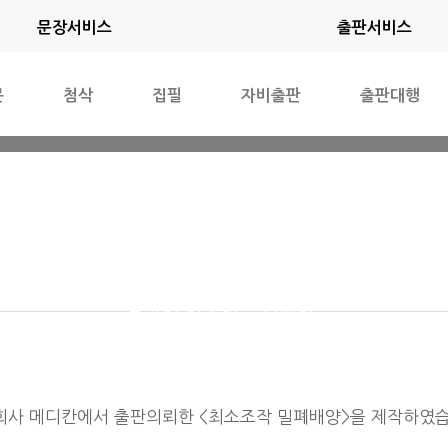
문장서비스
출판서비스
문
첨삭
집필
자비출판
출판대행
를 품격 있는 책으로 만들
작가의 꿈, 출판에 이르는 길,
참글이 이루어 드립니다!
회사 메디칸에서 출판의뢰한 <최소조작 밀폐배양>을 제작하였습