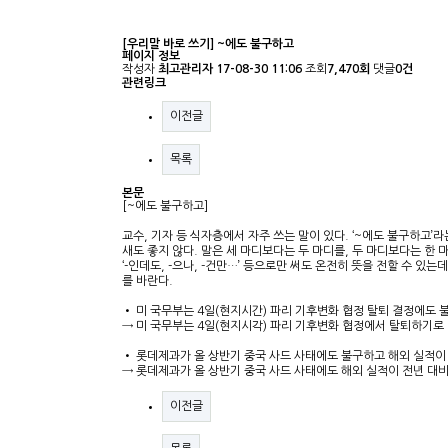
[우리말 바로 쓰기] ~에도 불구하고
페이지 정보
작성자
최고관리자
17-08-30 11:06
조회
7,470회
댓글
0건
관련링크
이전글
목록
본문
[~에도 불구하고]
교수, 기자 등 식자층에서 자주 쓰는 말이 있다. ‘~에도 불구하고’
새도 좋지 않다. 말은 세 마디보다는 두 마디를, 두 마디보다는 한
‘-인데도, -으나, -건만…’ 등으로만 써도 온전히 뜻을 전할 수 있는데 그
를 바란다.
• 미 국무부는 4일(현지시간) 파리 기후변화 협정 탈퇴 결정에도
→ 미 국무부는 4일(현지시각) 파리 기후변화 협정에서 탈퇴하기
• 롯데제과가 올 상반기 중국 사드 사태에도 불구하고 해외 실적이 
→ 롯데제과가 올 상반기 중국 사드 사태에도 해외 실적이 전년 대비 
이전글