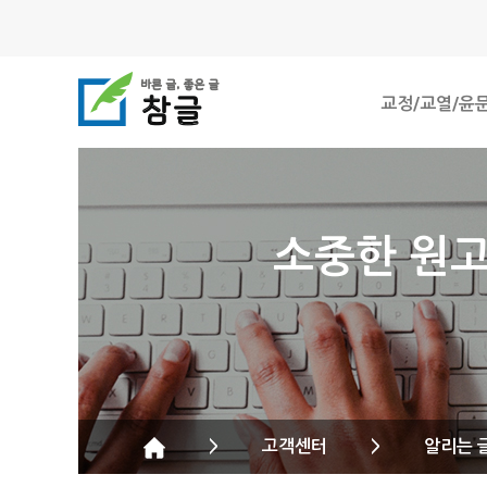
교정/교열/윤
소중한 원고
>
고객센터
>
알리는 