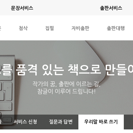
문장서비스
출판서비스
문
첨삭
집필
자비출판
출판대행
를 품격 있는 책으로 만들
작가의 꿈, 출판에 이르는 길,
참글이 이루어 드립니다!
글
서비스 신청
질문과 답변
우리말 바로 쓰기