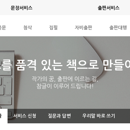
문장서비스
출판서비스
윤문
첨삭
집필
자비출판
출판대행
를 품격 있는 책으로 만들
작가의 꿈, 출판에 이르는 길,
참글이 이루어 드립니다!
글
서비스 신청
질문과 답변
우리말 바로 쓰기