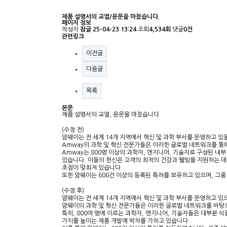
제품 설명서의 교열/윤문을 마쳤습니다.
페이지 정보
작성자
참글
25-04-23 13:24
조회
4,534회
댓글
0건
관련링크
이전글
다음글
목록
본문
제품 설명서의 교열, 윤문을 마쳤습니다.
(수정 전)
암웨이는 전 세계 14개 지역에서 혁신 및 과학 부서를 운영하고 있
Amway의 과학 및 혁신 전문가들은 이러한 글로벌 네트워크를 통
Amway는 800명 이상의 과학자, 엔지니어, 기술자로 구성된 
있습니다. 이들의 헌신은 고객의 최적의 건강과 웰빙을 지원하는 데
초점이 맞춰져 있습니다.
또한 암웨이는 600건 이상의 등록된 특허를 보유하고 있으며, 그
(수정 후)
암웨이는 전 세계 14개 지역에서 혁신 및 과학 부서를 운영하고 있
암웨이의 과학 및 혁신 전문가들은 이러한 글로벌 네트워크를 바탕으
특히, 800여 명에 이르는 과학자, 엔지니어, 기술자들은 대부분
가치를 높이는 제품 개발에 박차를 가하고 있습니다.