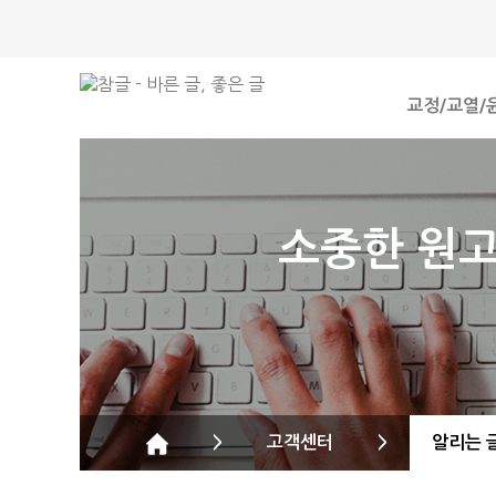
교정/교열/
소중한 원고
>
고객센터
>
알리는 